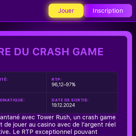
Jouer
Inscription
ÈRE DU CRASH GAME
ITÉ:
RTP:
96,12–97%
OMATIQUE:
DATE DE SORTIE:
19.12.2024
stantané avec Tower Rush, un crash game
t de jouer au casino avec de l'argent réel
ctive. Le RTP exceptionnel pouvant