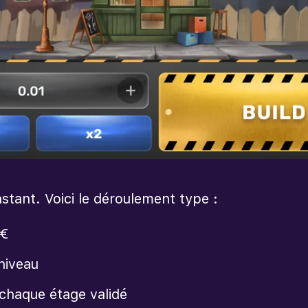
stant. Voici le déroulement type :
 €
 niveau
 chaque étage validé