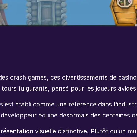
 des crash games, ces divertissements de casino
 tours fulgurants, pensé pour les joueurs avide
, s'est établi comme une référence dans l'industr
éveloppeur équipe désormais des centaines de 
sentation visuelle distinctive. Plutôt qu'un mul