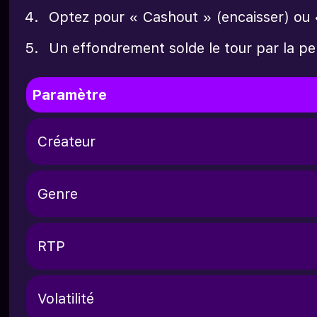
Optez pour « Cashout » (encaisser) ou «
Un effondrement solde le tour par la pe
Paramètre
Créateur
Genre
RTP
Volatilité