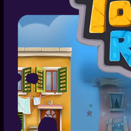
Accéder aux Parties Payantes
Cadre Juridique Français Tower Rush
Forces et Faiblesses Tower Rush
Jeu Responsable