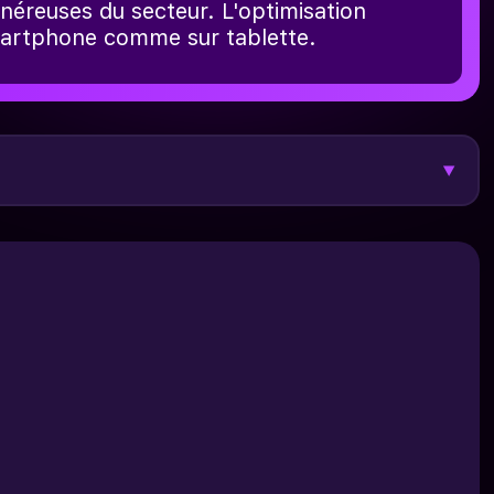
énéreuses du secteur. L'optimisation
martphone comme sur tablette.
▼