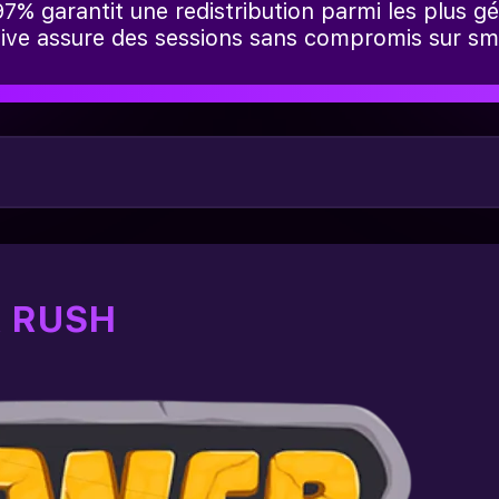
97% garantit une redistribution parmi les plus g
tive assure des sessions sans compromis sur s
R RUSH